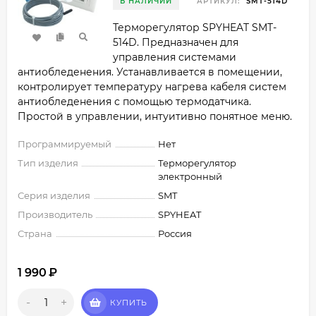
В НАЛИЧИИ
АРТИКУЛ:
SMT-514D
Терморегулятор SPYHEAT SMT-
514D. Предназначен для
управления системами
антиобледенения. Устанавливается в помещении,
контролирует температуру нагрева кабеля систем
антиобледенения с помощью термодатчика.
Простой в управлении, интуитивно понятное меню.
Программируемый
Нет
Тип изделия
Терморегулятор
электронный
Серия изделия
SMT
Производитель
SPYHEAT
Страна
Россия
1 990
₽
-
+
КУПИТЬ