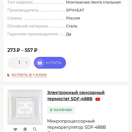
Тип изделия
Монтажная лента стальная
Производитель
SPYHEAT
Страна
Россия
Основной материал
Сталь
Гарантия производителя
Да
273
₽
557
₽
–
-
+
КУПИТЬ
КУПИТЬ В 1 КЛИК
Электронный сенсорный
термостат SDF-488B
В НАЛИЧИИ
Микропроцессорный
терморегулятор SDF-488B