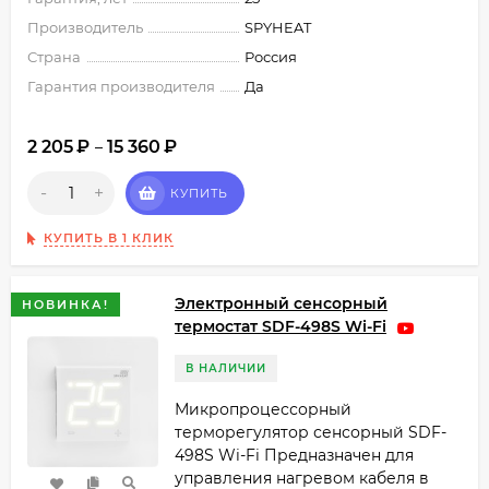
Производитель
SPYHEAT
Страна
Россия
Гарантия производителя
Да
2 205
₽
15 360
₽
–
-
+
КУПИТЬ
КУПИТЬ В 1 КЛИК
Электронный сенсорный
НОВИНКА!
термостат SDF-498S Wi-Fi
В НАЛИЧИИ
Микропроцессорный
терморегулятор сенсорный SDF-
498S Wi-Fi Предназначен для
управления нагревом кабеля в