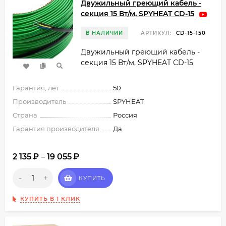
Двужильный греющий кабель -
секция 15 Вт/м, SPYHEAT CD-15
В НАЛИЧИИ
АРТИКУЛ:
CD-15-150
Двужильный греющий кабель -
секция 15 Вт/м, SPYHEAT CD-15
Гарантия, лет
50
Производитель
SPYHEAT
Страна
Россия
Гарантия производителя
Да
2 135
₽
19 055
₽
–
-
+
КУПИТЬ
КУПИТЬ В 1 КЛИК