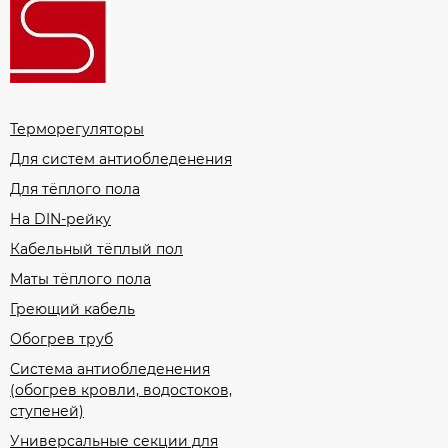
Терморегуляторы
Для систем антиобледенения
Для тёплого пола
На DIN-рейку
Кабельный тёплый пол
Маты тёплого пола
Греющий кабель
Обогрев труб
Система антиобледенения
(обогрев кровли, водостоков,
ступеней)
Универсальные секции для