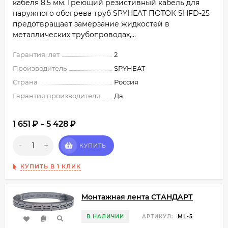
кабеля 8.5 мм. Греющий резистивный кабель для
наружного обогрева труб SPYHEAT ПОТОК SHFD-25
предотвращает замерзание жидкостей в
металлических трубопроводах,...
Гарантия, лет
2
Производитель
SPYHEAT
Страна
Россия
Гарантия производителя
Да
1 651
₽
5 428
₽
–
-
+
КУПИТЬ
КУПИТЬ В 1 КЛИК
Монтажная лента СТАНДАРТ
В НАЛИЧИИ
АРТИКУЛ:
ML-5