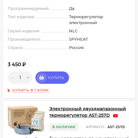
Программируемый
Да
Тип изделия
Терморегулятор
электронный
Серия изделия
NLC
Производитель
SPYHEAT
Страна
Россия
3 450
₽
-
+
КУПИТЬ
КУПИТЬ В 1 КЛИК
Электронный двухдиапазонный
терморегулятор AST-257D
В НАЛИЧИИ
АРТИКУЛ:
AST-257D