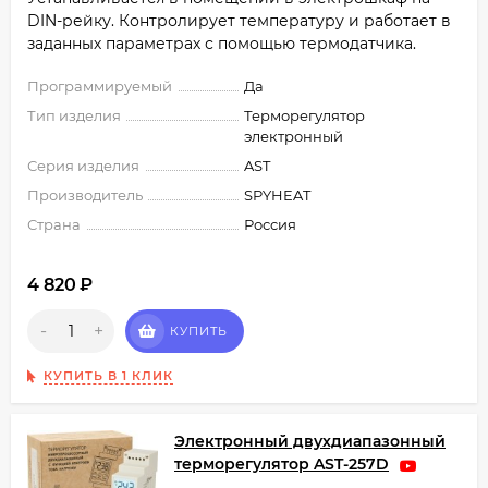
DIN-рейку. Контролирует температуру и работает в
заданных параметрах с помощью термодатчика.
Программируемый
Да
Тип изделия
Терморегулятор
электронный
Серия изделия
AST
Производитель
SPYHEAT
Страна
Россия
4 820
₽
-
+
КУПИТЬ
КУПИТЬ В 1 КЛИК
Электронный двухдиапазонный
терморегулятор AST-257D