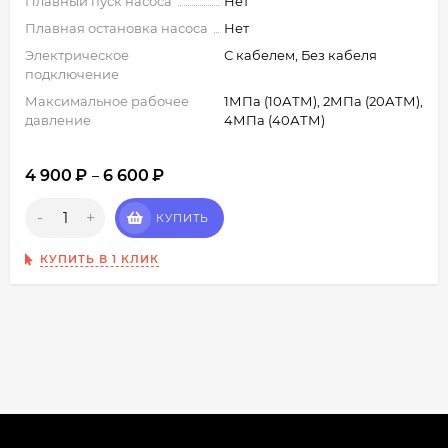
Плавный пуск насоса
Нет
Плавная остановка насоса
Нет
Электрическое
С кабелем, Без кабеля
подключение
Максимальное рабочее
1МПа (10АТМ), 2МПа (20АТМ),
давление
4МПа (40АТМ)
4 900
₽
6 600
₽
–
-
+
КУПИТЬ
КУПИТЬ В 1 КЛИК