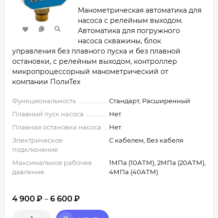
Манометрическая автоматика для
насоса с релейным выходом.
Автоматика для погружного
насоса скважины, блок
управления без плавного пуска и без плавной
остановки, с релейным выходом, контроллер
микропроцессорный манометрический от
компании ПолиТех
Функциональность
Стандарт, Расширенный
Плавный пуск насоса
Нет
Плавная остановка насоса
Нет
Электрическое
С кабелем, Без кабеля
подключение
Максимальное рабочее
1МПа (10АТМ), 2МПа (20АТМ),
давление
4МПа (40АТМ)
4 900
₽
6 600
₽
–