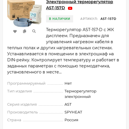
Электронный терморегулятор
AST-157D
В НАЛИЧИИ
АРТИКУЛ:
AST-157D
Терморегулятор AST-157-D с ЖК
дисплеем. Предназначен для
управления нагревом кабеля в
теплых полах и других нагревательных системах.
Устанавливается в помещении в электрошкаф на
DIN-рейку. Контролирует температуру и работает в
заданных параметрах с помощью термодатчика,
установленного в месте...
Программируемый
Нет
Тип изделия
Терморегулятор
электронный
Серия изделия
AST
Производитель
SPYHEAT
Страна
Россия