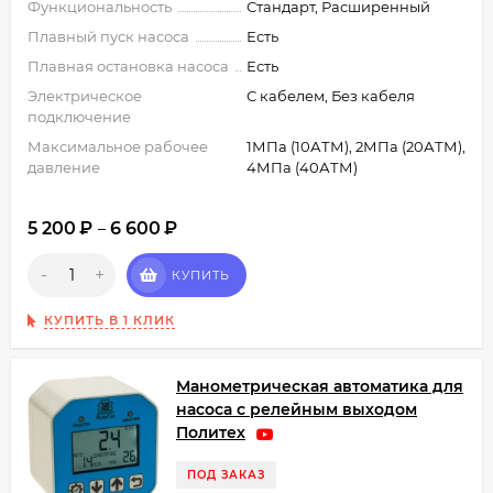
Функциональность
Стандарт, Расширенный
Плавный пуск насоса
Есть
Плавная остановка насоса
Есть
Электрическое
С кабелем, Без кабеля
подключение
Максимальное рабочее
1МПа (10АТМ), 2МПа (20АТМ),
давление
4МПа (40АТМ)
5 200
₽
6 600
₽
–
-
+
КУПИТЬ
КУПИТЬ В 1 КЛИК
Манометрическая автоматика для
насоса с релейным выходом
Политех
ПОД ЗАКАЗ