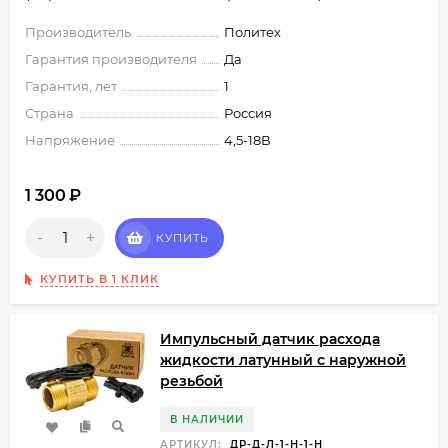
Производитель
Политех
Гарантия производителя
Да
Гарантия, лет
1
Страна
Россия
Напряжение
4,5-18В
1 300
₽
-
+
КУПИТЬ
КУПИТЬ В 1 КЛИК
Импульсный датчик расхода
жидкости латунный с наружной
резьбой
В НАЛИЧИИ
АРТИКУЛ:
ДР-Д-Л-1-Н-1-Н