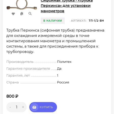
Сифонная трубка - «трубка
Перкинса» для установки
манометров
В НАЛИЧИИ
АРТИКУЛ:
ТП-1/2-ВН
Трубка Перкинса (сифонная трубка) предназначена
для охлаждения измеряемой среды в точке
контактирования манометра и промышленной
системы, а также для присоединения прибора к
трубопроводу.
Производитель
Политех
Гарантия производителя
Да
Гарантия, лет
1
Страна
Россия
800
₽
-
+
КУПИТЬ