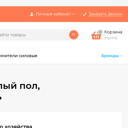
Личный кабинет
Заказать звонок
Корзина
0
(пусто)
инители силовые
Бренды
лый пол,
ь
о хозяйства