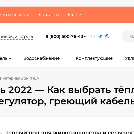
ен и возврат
Контакты
Еще
ков, 2, стр. 16
8 (800) 500-76-43
ель
Водоснабжение
Комплектующие
Удл
е материалы SPYHEAT
ь 2022 — Как выбрать тёп
егулятор, греющий кабел
Теплый пол для животноводства и сельског
22