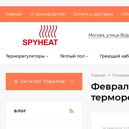
Главная
О производстве
Оплата и доставка
Обм
Москва, улица Водни
Терморегуляторы
Тёплый пол
Греющий каб
Главная
Полезны
КАТАЛОГ ТОВАРОВ
Феврал
термор
БЛОГ
14 февраля 20