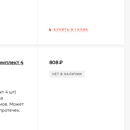
КУПИТЬ В 1 КЛИК
омплект 4
808
₽
НЕТ В НАЛИЧИИ
т 4 шт)
ка
мов. Может
протечек.