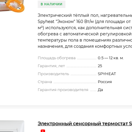
В НАЛИЧИИ
​Электрический тёплый пол, нагревательн
Spyheat "Эконом" 160 Вт/м (для площади от 0,
м²) используются, как дополнительная сис
обогрева с автоматической регулировкой
температуры пола в помещениях различн
назначения, для создания комфортных усл
Площадь обогрева
0.5 — 12 кв. м.
Гарантия, лет
25
Производитель
SPYHEAT
Страна
Россия
Гарантия производителя
Да
Электронный сенсорный термостат 