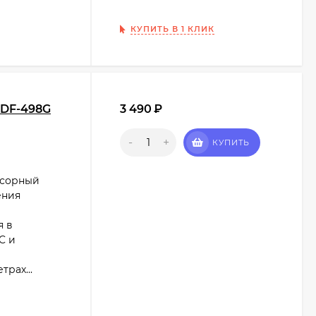
КУПИТЬ В 1 КЛИК
SDF-498G
3 490
₽
-
+
КУПИТЬ
нсорный
ения
я в
C и
рах...