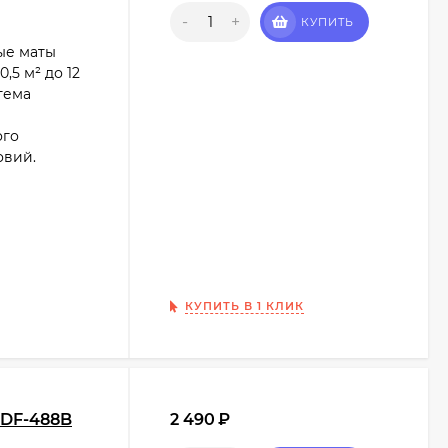
-
+
КУПИТЬ
ые маты
5 м²​ до 12
тема
ого
овий.
КУПИТЬ В 1 КЛИК
SDF-488B
2 490
₽