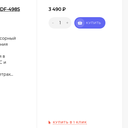
SDF-498S
3 490
₽
-
+
КУПИТЬ
нсорный
ения
я в
C и
рах...
КУПИТЬ В 1 КЛИК