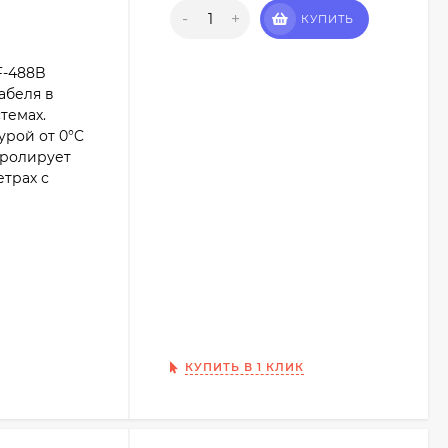
-
+
КУПИТЬ
F-488B
абеля в
темах.
урой от 0°C
тролирует
етрах с
КУПИТЬ В 1 КЛИК