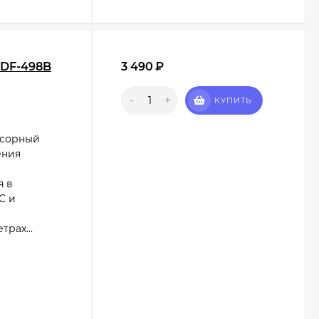
SDF-498B
3 490
₽
-
+
КУПИТЬ
нсорный
ения
я в
C и
рах...