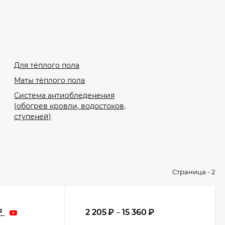
Для тёплого пола
Маты тёплого пола
Система антиобледенения
(обогрев кровли, водостоков,
ступеней)
Страница - 2
²
2 205
₽
15 360
₽
–