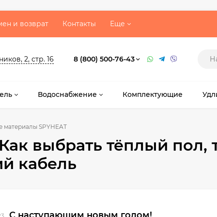
ен и возврат
Контакты
Еще
ков, 2, стр. 16
8 (800) 500-76-43
ель
Водоснабжение
Комплектующие
Удл
е материалы SPYHEAT
Как выбрать тёплый пол, 
й кабель
С наступающим новым годом!
23