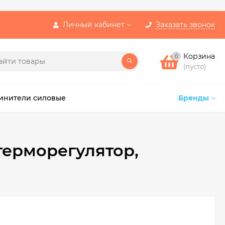
Личный кабинет
Заказать звонок
Корзина
0
(пусто)
инители силовые
Бренды
терморегулятор,