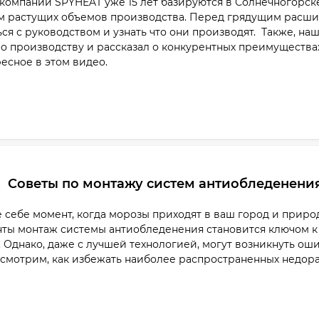
омпании SPYHEAT уже 15 лет базируются в Солнечногорск
м растущих объемов производства. Перед грядущим расш
ся с руководством и узнать что они производят. Также, н
о производству и рассказал о конкурентных преимущества
есное в этом видео.
Советы по монтажу систем антиобледенения
3
 себе момент, когда морозы приходят в ваш город и природ
ты монтаж системы антиобледенения становится ключом к 
 Однако, даже с лучшей технологией, могут возникнуть оши
ссмотрим, как избежать наиболее распространенных недор