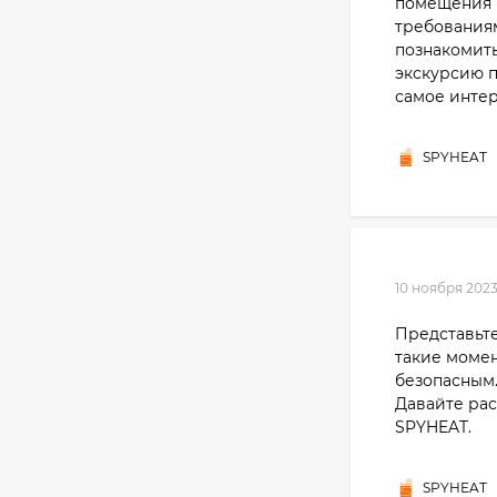
помещения к
требования
познакомить
экскурсию п
самое интер
SPYHEAT
10 ноября 202
Представьте
такие момен
безопасным.
Давайте ра
SPYHEAT.
SPYHEAT