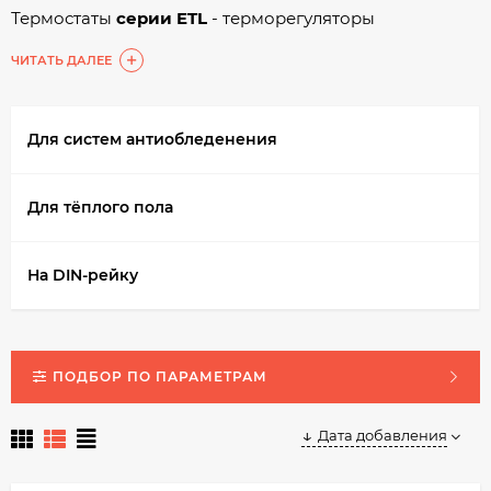
Термостаты
серии ETL
- терморегуляторы
электронные с механическим управлением
ЧИТАТЬ ДАЛЕЕ
Термостаты
серии NLC
- терморегуляторы
электронные с кнопочным управлением
Для систем антиобледенения
Термостаты
серии SDF
- терморегуляторы
электронные с сенсорным управлением
Для тёплого пола
Термостаты
серии AST
- терморегуляторы
электронные с креплением на DIN-рейку
На DIN-рейку
ПОДБОР ПО ПАРАМЕТРАМ
Дата добавления