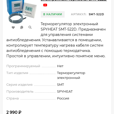
В НАЛИЧИИ
АРТИКУЛ:
SMT-522D
Терморегулятор электронный
SPYHEAT SMT-522D. Предназначен
для управления системами
антиобледенения. Устанавливается в помещении,
контролирует температуру нагрева кабеля систем
антиобледенения с помощью термодатчика.
Простой в управлении, интуитивно понятное меню.
Программируемый
Нет
Тип изделия
Терморегулятор
электронный
Серия изделия
SMT
Производитель
SPYHEAT
Страна
Россия
2 990
₽