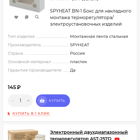
SPYHEAT BN-1 Бокс для накладного
монтажа терморегулятора/
электроустановочных изделий
Тип изделия
Монтажная лента стальная
Производитель
SPYHEAT
Страна
Россия
Основной материал
пластик
Гарантия производителя
Да
145
₽
-
+
КУПИТЬ
КУПИТЬ В 1 КЛИК
Электронный двухдиапазонный
терморегулятор AST-257D