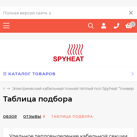
Полная версия сайта
0
КАТАЛОГ ТОВАРОВ
пол
Электрический кабельный тонкий тёплый пол Spyheat "Универс
Таблица подбора
ОБЗОР
ОТЗЫВЫ
0
ТАБЛИЦА ПОДБОРА
Удельное тепловыделение кабельной секции