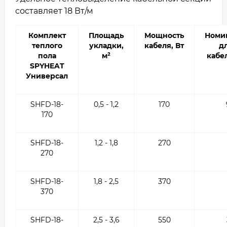
составляет 18 Вт/м
Комплект
Площадь
Мощность
Номи
теплого
укладки,
кабеля, Вт
д
пола
м²
кабел
SPYHEAT
Универсал
SHFD-18-
0,5 - 1,2
170
170
SHFD-18-
1,2 - 1,8
270
270
SHFD-18-
1,8 - 2,5
370
370
SHFD-18-
2,5 - 3,6
550