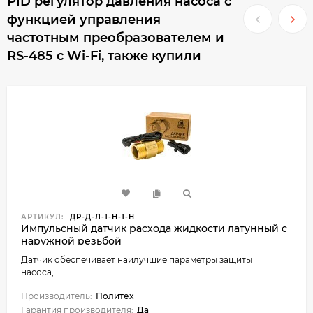
PID регулятор давления насоса с
функцией управления
частотным преобразователем и
RS-485 c Wi-Fi, также купили
АРТИКУЛ:
ДР-Д-Л-1-Н-1-Н
Импульсный датчик расхода жидкости латунный с
наружной резьбой
Датчик обеспечивает наилучшие параметры защиты
насоса,...
Производитель:
Политех
Гарантия производителя:
Да