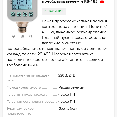
преобразователем и RS-485
В НАЛИЧИИ
Самая профессиональная версия
контроллера давления "Политех".
PID, PI, линейное регулирование.
Плавный пуск насоса, стабильное
давление в системе
водоснабжения, отслеживание данных и доведение
команд по сети RS-485. Насосная автоматика
подходит для систем водоснабжения с высокими
требованиями к...
Напряжение питающей
220В, 24В
сети
Функциональность
Расширенный
Плавный пуск насоса
через ПЧ
Плавная остановка насоса
через ПЧ
Электрическое
Без кабеля
подключение