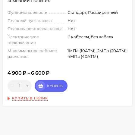
компании ПолиТех
Функциональность
Стандарт, Расширенный
Плавный пуск насоса
Нет
Плавная остановка насоса
Нет
Электрическое
С кабелем, Без кабеля
подключение
Максимальное рабочее
1МПа (10АТМ), 2МПа (20АТМ),
давление
4МПа (40АТМ)
4 900
₽
6 600
₽
–
-
+
КУПИТЬ
КУПИТЬ В 1 КЛИК