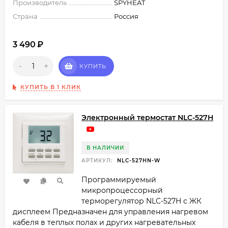
Производитель
SPYHEAT
Страна
Россия
3 490
₽
-
+
КУПИТЬ
КУПИТЬ В 1 КЛИК
Электронный термостат NLC-527H
В НАЛИЧИИ
АРТИКУЛ:
NLC-527HN-W
Программируемый
микропроцессорный
терморегулятор NLC-527H​ с ЖК
дисплеем Предназначен для управления нагревом
кабеля в теплых полах и других нагревательных