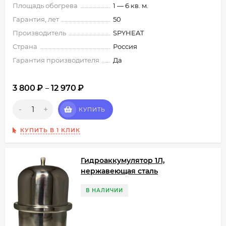
Площадь обогрева
1 — 6 кв. м.
Гарантия, лет
50
Производитель
SPYHEAT
Страна
Россия
Гарантия производителя
Да
3 800
₽
12 970
₽
–
-
+
КУПИТЬ
КУПИТЬ В 1 КЛИК
Гидроаккумулятор 1Л,
нержавеющая сталь
В НАЛИЧИИ