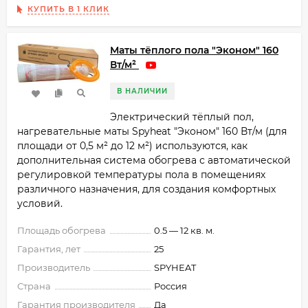
КУПИТЬ В 1 КЛИК
Маты тёплого пола "Эконом" 160
Вт/м²
В НАЛИЧИИ
​Электрический тёплый пол,
нагревательные маты Spyheat "Эконом" 160 Вт/м (для
площади от 0,5 м²​ до 12 м²) используются, как
дополнительная система обогрева с автоматической
регулировкой температуры пола в помещениях
различного назначения, для создания комфортных
условий.
Площадь обогрева
0.5 — 12 кв. м.
Гарантия, лет
25
Производитель
SPYHEAT
Страна
Россия
Гарантия производителя
Да