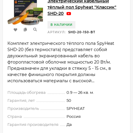
Электрический кабельный
тёплый пол Spyheat "Классик"
SHD-20
В НАЛИЧИИ
АРТИКУЛ:
SHD-20-150-BT
Комплект электрического тёплого пола SpyHeat
SHD-20 (без термостата) представляет собой
двухжильный экранированный кабель во
фторопластовой оболочке мощностью 20 Вт/м.
Предназначен для укладки в стяжку 5 - 15 см., в
качестве финишного покрытия должны
использоваться материалы с высокой...
Площадь обогрева
0.9 — 26 кв. м.
Гарантия, лет
50
Производитель
SPYHEAT
Страна
Россия
Гарантия производителя
Да