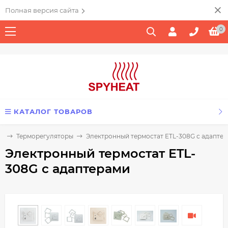
Полная версия сайта
0
КАТАЛОГ ТОВАРОВ
я
Терморегуляторы
Электронный термостат ETL-308G с адапте
Электронный термостат ETL-
308G с адаптерами