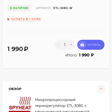
В НАЛИЧИИ
АРТИКУЛ:
ETL-308G-W
КУПИТЬ В 1 КЛИК
-
+
КУПИТЬ
1 990
₽
1 990
₽
Итого:
ОБЗОР
Микропроцессорный
терморегулятор ETL-308G с
механической регулировкой