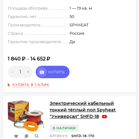
Площадь обогрева
1 — 19 кв. м.
Гарантия, лет
50
Производитель
SPYHEAT
Страна
Россия
Гарантия производителя
Да
1 840
₽
14 652
₽
–
-
+
КУПИТЬ
КУПИТЬ В 1 КЛИК
Электрический кабельный
тонкий тёплый пол Spyheat
"Универсал" SHFD-18
В НАЛИЧИИ
АРТИКУЛ:
SHFD-18-170