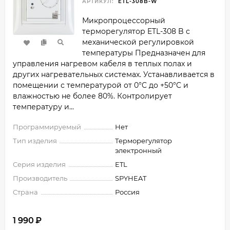
АРТИКУЛ:
ETL-308B-W
Микропроцессорный
терморегулятор ETL-308 B с
механической регулировкой
температуры Предназначен для
управления нагревом кабеля в теплых полах и
других нагревательных системах. Устанавливается в
помещении с температурой от 0°C​ до +50°C​ и
влажностью не более 80%. Контролирует
температуру и...
Программируемый
Нет
Тип изделия
Терморегулятор
электронный
Серия изделия
ETL
Производитель
SPYHEAT
Страна
Россия
1 990
₽