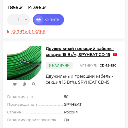
1 856
₽
14 396
₽
–
-
+
КУПИТЬ
КУПИТЬ В 1 КЛИК
Двужильный греющий кабель -
секция 15 Вт/м, SPYHEAT CD-15
В НАЛИЧИИ
АРТИКУЛ:
CD-15-150
Двужильный греющий кабель -
секция 15 Вт/м, SPYHEAT CD-15
Гарантия, лет
50
Производитель
SPYHEAT
Страна
Россия
Гарантия производителя
Да