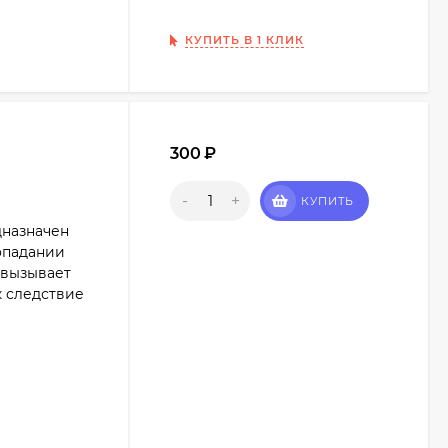
КУПИТЬ В 1 КЛИК
300
₽
-
+
КУПИТЬ
дназначен
опадании
 вызывает
 следствие