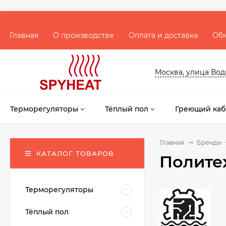
Главная
О производстве
Оплата и доставка
Обм
Москва, улица Водни
Терморегуляторы
Тёплый пол
Греющий каб
Главная
Бренды
КАТАЛОГ ТОВАРОВ
Полите
Терморегуляторы
Тёплый пол