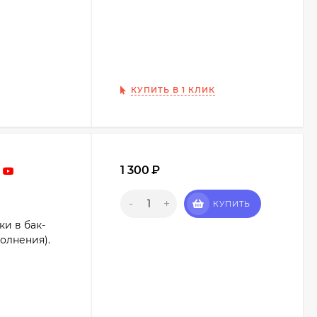
КУПИТЬ В 1 КЛИК
1 300
₽
-
+
КУПИТЬ
и в бак-
олнения).