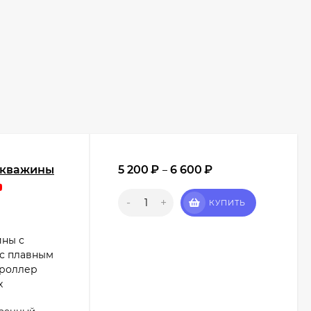
 скважины
5 200
₽
6 600
₽
–
-
+
КУПИТЬ
ины с
 с плавным
троллер
х