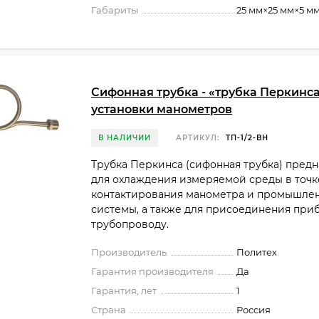
Габариты
25 мм×25 мм×5 м
Сифонная трубка - «трубка Перкинса
установки манометров
В НАЛИЧИИ
АРТИКУЛ:
ТП-1/2-ВН
Трубка Перкинса (сифонная трубка) предн
для охлаждения измеряемой среды в точк
контактирования манометра и промышле
системы, а также для присоединения приб
трубопроводу.
Производитель
Политех
Гарантия производителя
Да
Гарантия, лет
1
Страна
Россия