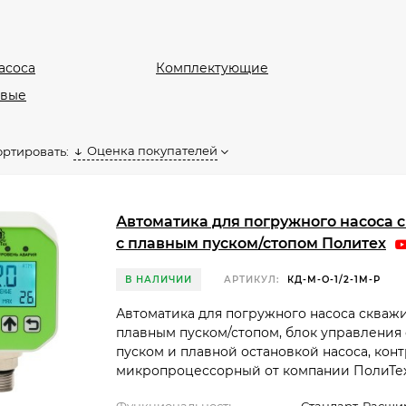
асоса
Комплектующие
овые
Оценка покупателей
ортировать:
Автоматика для погружного насоса
с плавным пуском/стопом Политех
В НАЛИЧИИ
АРТИКУЛ:
КД-М-О-1/2-1М-Р
Автоматика для погружного насоса скваж
плавным пуском/стопом, блок управления
пуском и плавной остановкой насоса, кон
микропроцессорный от компании ПолиТе