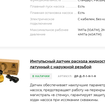
Функциональность
Стандарт, Расш
Плавный пуск насоса
Есть
Плавная остановка насоса
Есть
Электрическое
С кабелем, Без 
подключение
Максимальное рабочее
1МПа (10АТМ), 2
давление
4МПа (40АТМ)
Импульсный датчик расхода жидкос
латунный с наружной резьбой
В НАЛИЧИИ
АРТИКУЛ:
ДР-Д-Л-1-Н-1-Н
Датчик обеспечивает наилучшие парамет
насоса, предотвращает работу на перекр
магистраль «в стенку», гарантирует защиту
хода» насоса при иссякании скважины.