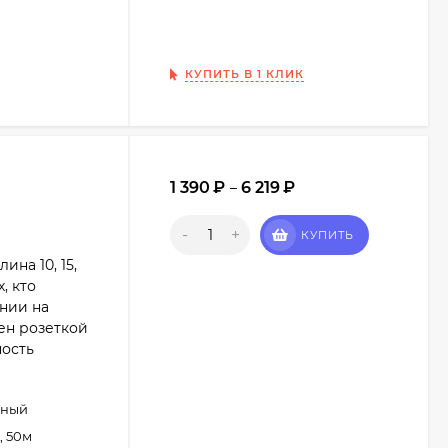
КУПИТЬ В 1 КЛИК
1 390
₽
6 219
₽
–
-
+
КУПИТЬ
на 10, 15,
, кто
нии на
ен розеткой
ность
рный
, 50м