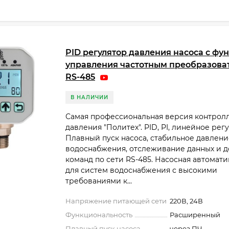
PID регулятор давления насоса с фу
управления частотным преобразова
RS-485
В НАЛИЧИИ
Самая профессиональная версия контрол
давления "Политех". PID, PI, линейное ре
Плавный пуск насоса, стабильное давлени
водоснабжения, отслеживание данных и 
команд по сети RS-485. Насосная автомати
для систем водоснабжения с высокими
требованиями к...
Напряжение питающей сети
220В, 24В
Функциональность
Расширенный
Плавный пуск насоса
через ПЧ