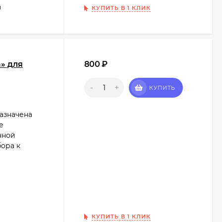
м
КУПИТЬ В 1 КЛИК
» для
800
₽
-
+
КУПИТЬ
азначена
е
нной
ора к
КУПИТЬ В 1 КЛИК