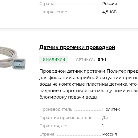
Страна
Россия
Напряжение
4,5-18В
Датчик протечки проводной
В НАЛИЧИИ
АРТИКУЛ:
ДП-1
Проводной датчик протечки Политех пре
для фиксации аварийной ситуации при п
воды на контактные пластины датчика, что
падение сопротивления между ними и как
блокировку подачи воды.
Производитель
Политех
Гарантия производителя
Да
Гарантия, лет
1
Страна
Россия