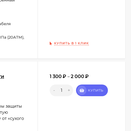
иренный
кабеля
МПа (20АТМ),
КУПИТЬ В 1 КЛИК
ти
1 300
₽
2 000
₽
–
-
+
КУПИТЬ
ры защиты
ытую
 от «сухого