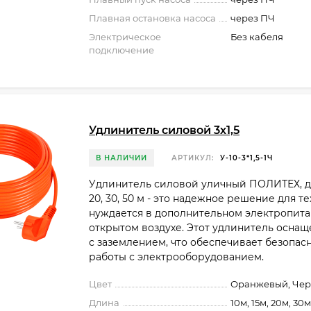
Плавная остановка насоса
через ПЧ
Электрическое
Без кабеля
подключение
Удлинитель силовой 3х1,5
В НАЛИЧИИ
АРТИКУЛ:
У-10-3*1,5-1Ч
Удлинитель силовой уличный ПОЛИТЕХ, дли
20, 30, 50 м - это надежное решение для тех
нуждается в дополнительном электропита
открытом воздухе. Этот удлинитель оснащ
с заземлением, что обеспечивает безопас
работы с электрооборудованием.
Цвет
Оранжевый, Че
Длина
10м, 15м, 20м, 30м