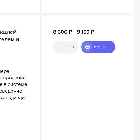
нкцией
8 600
₽
9 150
₽
–
телем и
-
+
КУПИТЬ
лера
гулирование.
е в системе
доведение
ка подходит